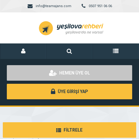
info@teamajans.com
0507 951 06 06
HEMEN ÜYE OL
ÜYE GİRİŞİ YAP
FİLTRELE