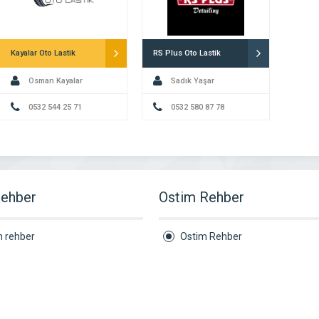
Kayalar Oto Lastik
RS Plus Oto Lastik
Osman Kayalar
Sadık Yaşar
0532 544 25 71
0532 580 87 78
rehber
Ostim Rehber
n rehber
Ostim Rehber