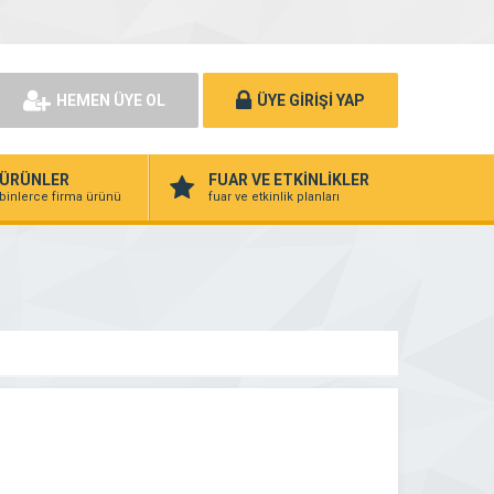
HEMEN ÜYE OL
ÜYE GİRİŞİ YAP
ÜRÜNLER
FUAR VE ETKİNLİKLER
binlerce firma ürünü
fuar ve etkinlik planları