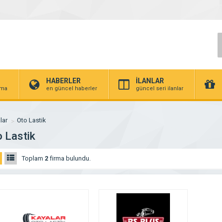
HABERLER
İLANLAR
irma
en güncel haberler
güncel seri ilanlar
lar
Oto Lastik
 Lastik
Toplam
2
firma bulundu.