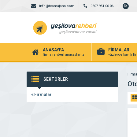
info@teamajans.com
0507 951 06 06
ANASAYFA
FİRMALAR
firma rehberi anasayfanız
yüzlerce kayıtlı f
Firma
SEKTÖRLER
Oto
Firmalar