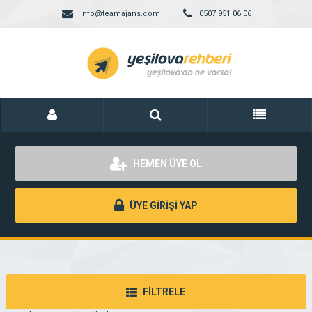
info@teamajans.com
0507 951 06 06
HEMEN ÜYE OL
ÜYE GİRİŞİ YAP
FİLTRELE