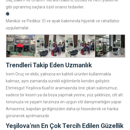
Saç Bakım ve Onarım:
Keratin bakımı, botoks ve nem yükleme
gibi yıpranmış saçlara özel onarıcı tedaviler.
Manikür ve Pedikür:
El ve ayak bakımında hijyenik ve rahatlatıcı
uygulamalar.
Trendleri Takip Eden Uzmanlık
İrem Oruç ve ekibi, yalnızca en kaliteli ürünleri kullanmakla
kalmaz, aynı zamanda sürekli eğitimlerle kendini geliştirir.
Etimesgut Yeşilova Kuaför
aramasında öne çıkan salonumuz,
sadece bir kesim ya da boya yapmak yerine, yüz şeklinize, cilt alt
tonunuza ve yaşam tarzınıza en uygun stil danışmanlığını yapar.
Amacımız, kapıdan girdiğinizden daha iyi hissederek ve harika
görünerek ayrılmanızdır.
Yeşilova’nın En Çok Tercih Edilen Güzellik