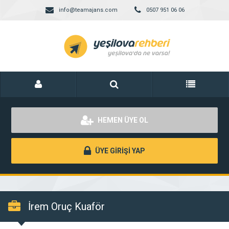
info@teamajans.com
0507 951 06 06
HEMEN ÜYE OL
ÜYE GİRİŞİ YAP
İrem Oruç Kuaför