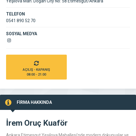
Yeşilova Mah. Doğan City No: 58 Etimesgut/Ankara
TELEFON
0541 890 52 70
SOSYAL MEDYA
AÇILIŞ - KAPANIŞ
08:00 - 21:00
FİRMA HAKKINDA
İrem Oruç Kuaför
Ankara Etimesgut Yeşilova Mahallesi’nde modern dokunuşlar ve