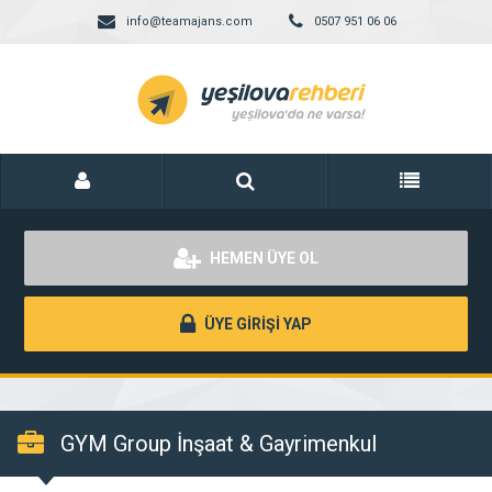
info@teamajans.com
0507 951 06 06
HEMEN ÜYE OL
ÜYE GİRİŞİ YAP
GYM Group İnşaat & Gayrimenkul