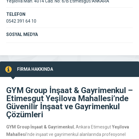
Yeşilova Mah. 4014 Cad. No: 6/B Etimesgut/ANKARA
TELEFON
0542 391 64 10
SOSYAL MEDYA
FİRMA HAKKINDA
GYM Group İnşaat & Gayrimenkul –
Etimesgut Yeşilova Mahallesi’nde
Güvenilir İnşaat ve Gayrimenkul
Çözümleri
GYM Group İnşaat & Gayrimenkul
, Ankara Etimesgut
Yeşilova
Mahallesi
’nde inşaat ve gayrimenkul alanlarında profesyonel