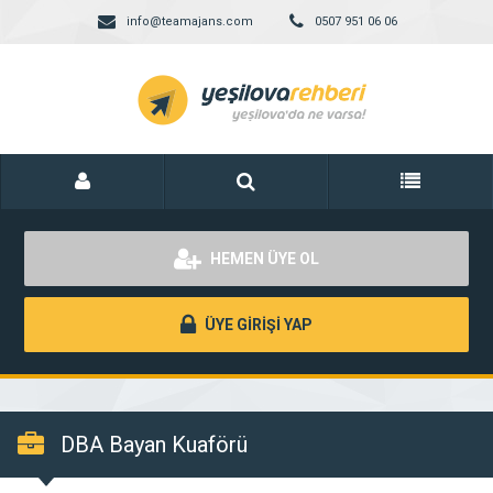
info@teamajans.com
0507 951 06 06
HEMEN ÜYE OL
ÜYE GİRİŞİ YAP
DBA Bayan Kuaförü