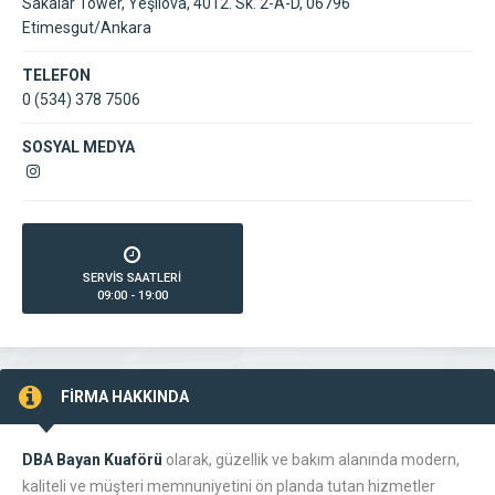
Sakalar Tower, Yeşilova, 4012. Sk. 2-A-D, 06796
Etimesgut/Ankara
TELEFON
0 (534) 378 7506
SOSYAL MEDYA
SERVİS SAATLERİ
09:00 - 19:00
FİRMA HAKKINDA
DBA Bayan Kuaförü
olarak, güzellik ve bakım alanında modern,
kaliteli ve müşteri memnuniyetini ön planda tutan hizmetler