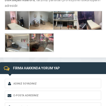
DBA Bayan Kuaförü
, tarzınızı yansıtan profesyonel dokunuşların
adresidir.
FİRMA HAKKINDA YORUM YAP