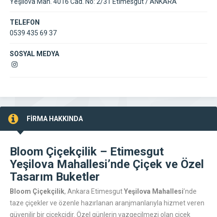
Yeşilova Mah. 4016 Cad. No: 2/31 Etimesgut / ANKARA
TELEFON
0539 435 69 37
SOSYAL MEDYA
FİRMA HAKKINDA
Bloom Çiçekçilik – Etimesgut
Yeşilova Mahallesi’nde Çiçek ve Özel
Tasarım Buketler
Bloom Çiçekçilik
, Ankara Etimesgut
Yeşilova Mahallesi
’nde
taze çiçekler ve özenle hazırlanan aranjmanlarıyla hizmet veren
güvenilir bir çiçekçidir. Özel günlerin vazgeçilmezi olan çiçek