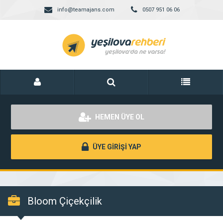
info@teamajans.com
0507 951 06 06
HEMEN ÜYE OL
ÜYE GİRİŞİ YAP
Bloom Çiçekçilik