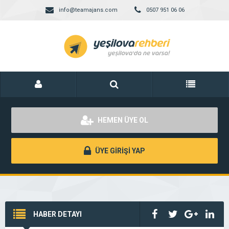
info@teamajans.com
0507 951 06 06
HEMEN ÜYE OL
ÜYE GİRİŞİ YAP
HABER DETAYI