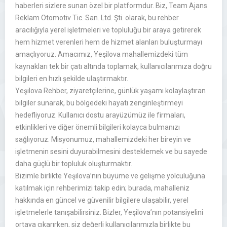
haberleri sizlere sunan özel bir platformdur. Biz, Team Ajans
Reklam Otomotiv Tic. San. Ltd. Şti. olarak, bu rehber
aracılığıyla yerel işletmeleri ve topluluğu bir araya getirerek
hem hizmet verenleri hem de hizmet alanları buluşturmayı
amaçlıyoruz. Amacımız, Yeşilova mahallemizdeki tüm
kaynakları tek bir çatı altında toplamak, kullanıcılarımıza doğru
bilgileri en hızlı şekilde ulaştırmaktır.
Yeşilova Rehber, ziyaretçilerine, günlük yaşamı kolaylaştıran
bilgiler sunarak, bu bölgedeki hayatı zenginleştirmeyi
hedefliyoruz. Kullanıcı dostu arayüzümüz ile firmaları,
etkinlikleri ve diğer önemli bilgileri kolayca bulmanızı
sağlıyoruz. Misyonumuz, mahallemizdeki her bireyin ve
işletmenin sesini duyurabilmesini desteklemek ve bu sayede
daha güçlü bir topluluk oluşturmaktır.
Bizimle birlikte Yeşilova’nın büyüme ve gelişme yolculuğuna
katılmak için rehberimizi takip edin; burada, mahalleniz
hakkında en güncel ve güvenilir bilgilere ulaşabilir, yerel
işletmelerle tanışabilirsiniz. Bizler, Yeşilova’nın potansiyelini
ortaya çıkarırken, siz değerli kullanıcılarımızla birlikte bu