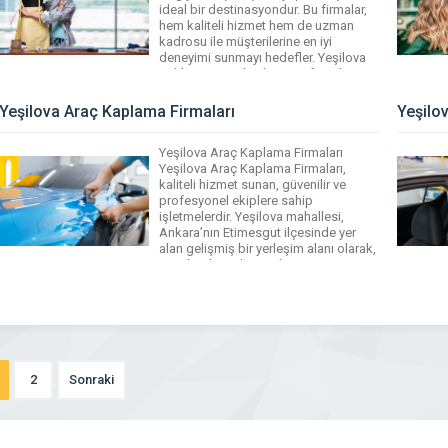
ideal bir destinasyondur. Bu firmalar,
hem kaliteli hizmet hem de uzman
kadrosu ile müşterilerine en iyi
deneyimi sunmayı hedefler. Yeşilova
Rehber üzerinden bu terzi firmalarına
kolayca ulaşabilir, ihtiyaç duyduğunuz
hizmetleri hızlı ve etkili bir şekilde
Yeşilova Araç Kaplama Firmaları
Yeşilo
alabilirsiniz. Yeşilova’daki terzi
firmaları, kişiye özel […]
Yeşilova Araç Kaplama Firmaları
Yeşilova Araç Kaplama Firmaları,
kaliteli hizmet sunan, güvenilir ve
profesyonel ekiplere sahip
işletmelerdir. Yeşilova mahallesi,
Ankara’nın Etimesgut ilçesinde yer
alan gelişmiş bir yerleşim alanı olarak,
araç kaplama hizmetleri arayan
müşterilerine geniş bir seçenek sunar.
Bu işletmeler, araç kaplama
işlemlerinde kullanabilecekleri çeşitli
malzeme ve teknikler ile sektördeki
standartları önemsemekte ve müşteri
memnuniyetini […]
2
Sonraki