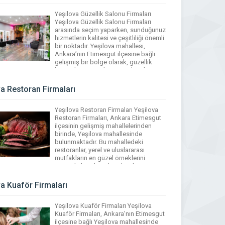
hizmetleriyle de fark […]
Yeşilova Güzellik Salonu Firmaları
Yeşilova Güzellik Salonu Firmaları
arasında seçim yaparken, sunduğunuz
hizmetlerin kalitesi ve çeşitliliği önemli
bir noktadır. Yeşilova mahallesi,
Ankara’nın Etimesgut ilçesine bağlı
gelişmiş bir bölge olarak, güzellik
hizmetleri arayanlar için pek çok
seçenek sunmaktadır. Yeşilova Rehber
sayesinde, bölgedeki tüm güzellik
va Restoran Firmaları
salonlarına kolaylıkla ulaşabilir,
ihtiyaçlarınıza en uygun olanını
Yeşilova Restoran Firmaları Yeşilova
bulabilirsiniz. Bölgedeki güzellik
Restoran Firmaları, Ankara Etimesgut
salonları genellikle […]
ilçesinin gelişmiş mahallelerinden
birinde, Yeşilova mahallesinde
bulunmaktadır. Bu mahalledeki
restoranlar, yerel ve uluslararası
mutfakların en güzel örneklerini
sunarak, her damak tadına hitap
etmektedir. Mahallenin yemek kültürü,
zengin menüleri ve sıcak atmosferi ile
va Kuaför Firmaları
ziyaretçilere unutulmaz bir deneyim
yaşatır. Yeşilova Rehber sayesinde, bu
Yeşilova Kuaför Firmaları Yeşilova
Yeşilova Restoran Firmaları arasında
Kuaför Firmaları, Ankara’nın Etimesgut
kolaylıkla seçim […]
ilçesine bağlı Yeşilova mahallesinde