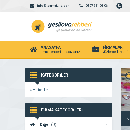
info@teamajans.com
0507 951 06 06
ANASAYFA
FİRMALAR
firma rehberi anasayfanız
yüzlerce kayıtlı f
KATEGORİLER
Haberler
FİRMA KATEGORİLERİ
Diğer
(0)