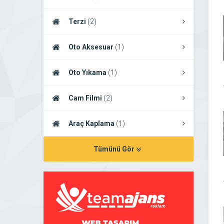
Terzi
(2)
Oto Aksesuar
(1)
Oto Yıkama
(1)
Cam Filmi
(2)
Araç Kaplama
(1)
Tümünü Gör