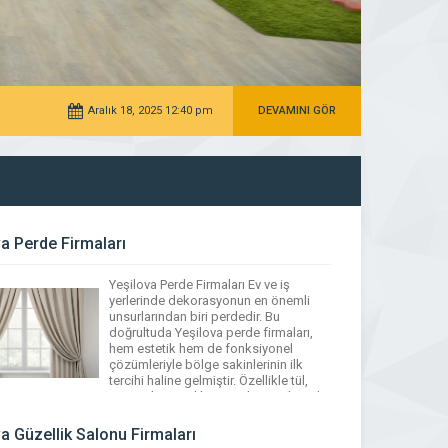
Yeşil
Aralık 18, 2025 12:40 pm
DEVAMINI GÖR
va Perde Firmaları
Yeşilova Perde Firmaları Ev ve iş
yerlerinde dekorasyonun en önemli
unsurlarından biri perdedir. Bu
doğrultuda Yeşilova perde firmaları,
hem estetik hem de fonksiyonel
çözümleriyle bölge sakinlerinin ilk
tercihi haline gelmiştir. Özellikle tül,
stor, zebra ve dikey perde çeşitlerinde
geniş ürün yelpazesi sunan bu
işletmeler, sadece satış değil; ölçü,
a Güzellik Salonu Firmaları
montaj ve tasarım danışmanlığı