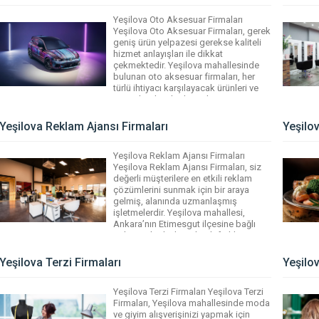
programları sunarak, her yaş grubuna
Yeşilova Oto Aksesuar Firmaları
uygun eğitim seçenekleri […]
Yeşilova Oto Aksesuar Firmaları, gerek
geniş ürün yelpazesi gerekse kaliteli
hizmet anlayışları ile dikkat
çekmektedir. Yeşilova mahallesinde
bulunan oto aksesuar firmaları, her
türlü ihtiyacı karşılayacak ürünleri ve
son teknolojiyle donatılmış
hizmetleriyle müşterilerini memnun
etmeyi hedeflemektedir. Yeşilova
Yeşilova Reklam Ajansı Firmaları
Yeşilo
Rehber aracılığıyla bu firmalara
kolayca ulaşabilir, ihtiyaçlarınıza en
Yeşilova Reklam Ajansı Firmaları
uygun oto aksesuarlarını bulabilirsiniz.
Yeşilova Reklam Ajansı Firmaları, siz
Mahalledeki firmalar, kaliteli […]
değerli müşterilere en etkili reklam
çözümlerini sunmak için bir araya
gelmiş, alanında uzmanlaşmış
işletmelerdir. Yeşilova mahallesi,
Ankara’nın Etimesgut ilçesine bağlı
gelişmiş bir bölge olarak farklı
sektörlerdeki firmaların merkezi
konumundadır. Bu sayede, reklam
Yeşilova Terzi Firmaları
Yeşilo
ajansları da dahil olmak üzere çeşitli
hizmet sağlayıcılarına kolaylıkla
Yeşilova Terzi Firmaları Yeşilova Terzi
ulaşabilirsiniz. Yeşilova Rehber, bu
Firmaları, Yeşilova mahallesinde moda
firmaların […]
ve giyim alışverişinizi yapmak için