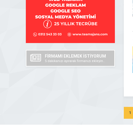
FİRMAMI EKLEMEK İSTİYORUM
5 dakikanızı ayırarak firmanızı ekleyin..
1