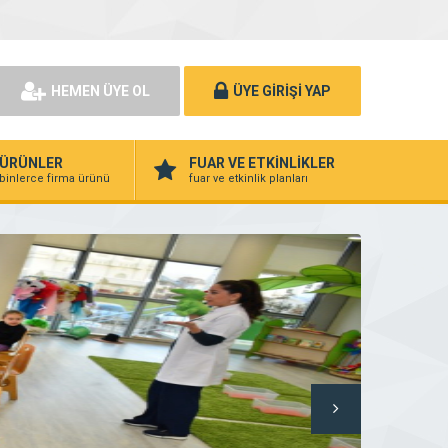
HEMEN ÜYE OL
ÜYE GİRİŞİ YAP
ÜRÜNLER
FUAR VE ETKİNLİKLER
binlerce firma ürünü
fuar ve etkinlik planları