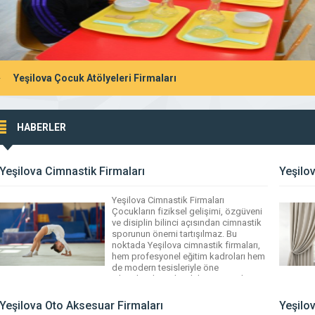
Yeşilova Çocuk Atölyeleri Firmaları
HABERLER
Yeşilova Cimnastik Firmaları
Yeşilo
Yeşilova Cimnastik Firmaları
Çocukların fiziksel gelişimi, özgüveni
ve disiplin bilinci açısından cimnastik
sporunun önemi tartışılmaz. Bu
noktada Yeşilova cimnastik firmaları,
hem profesyonel eğitim kadroları hem
de modern tesisleriyle öne
çıkmaktadır. Bölgedeki cimnastik
merkezleri, 0-3 yaş arası bebeklerden
14 yaşa kadar çocuklara yönelik
Yeşilova Oto Aksesuar Firmaları
Yeşilov
artistik, ritmik ve akrobatik cimnastik