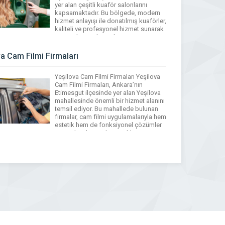
yer alan çeşitli kuaför salonlarını
kapsamaktadır. Bu bölgede, modern
hizmet anlayışı ile donatılmış kuaförler,
kaliteli ve profesyonel hizmet sunarak
müşterilerinin ihtiyaçlarına cevap
veriyor. Yeşilova Rehber sayesinde, bu
kuaför firmalarına kolaylıkla ulaşabilir
va Cam Filmi Firmaları
ve kişisel bakım ihtiyaçlarınızı
karşılayacak en uygun seçeneği
Yeşilova Cam Filmi Firmaları Yeşilova
bulabilirsiniz. Yeşilova mahallesi,
Cam Filmi Firmaları, Ankara’nın
gelişmiş […]
Etimesgut ilçesinde yer alan Yeşilova
mahallesinde önemli bir hizmet alanını
temsil ediyor. Bu mahallede bulunan
firmalar, cam filmi uygulamalarıyla hem
estetik hem de fonksiyonel çözümler
sunmaktadır. Yeşilova Rehber
sayesinde bu firmalara kolayca
ulaşabilir, ihtiyaç duyduğunuz
hizmetleri temin edebilirsiniz. Cam
filmi uygulamaları, enerji verimliliği
artırma, gizlilik sağlama […]