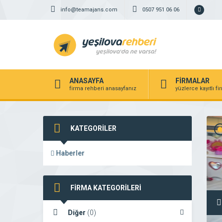
info@teamajans.com
0507 951 06 06
ANASAYFA
FİRMALAR
firma rehberi anasayfanız
yüzlerce kayıtlı f
KATEGORİLER
Haberler
FİRMA KATEGORİLERİ
Diğer
(0)