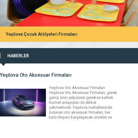
Yeşilova Çocuk Atölyeleri Firmaları
HABERLER
Yeşilova Oto Aksesuar Firmaları
Yeşilova Oto Aksesuar Firmaları
Yeşilova Oto Aksesuar Firmaları, gerek
geniş ürün yelpazesi gerekse kaliteli
hizmet anlayışları ile dikkat
çekmektedir. Yeşilova mahallesinde
bulunan oto aksesuar firmaları, her
türlü ihtiyacı karşılayacak ürünleri ve
son teknolojiyle donatılmış
hizmetleriyle müşterilerini memnun
etmeyi hedeflemektedir. Yeşilova
Rehber aracılığıyla bu firmalara