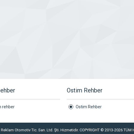
rehber
Ostim Rehber
n rehber
Ostim Rehber
s Reklam Otomotiv Tic. San. Ltd. Şti. Hizmetidir. COPYRIGHT © 2013-2026 TÜ