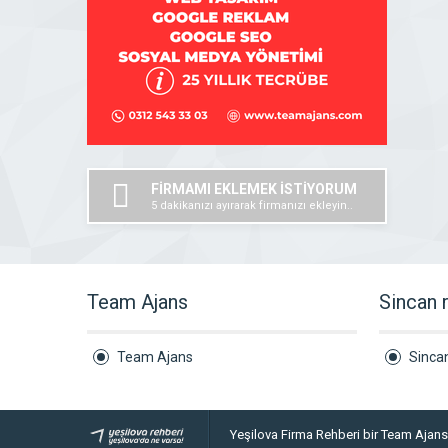
FİRMAMI EKLEMEK İSTİYORUM
5 dakikanızı ayırarak firmanızı ekleyin..
Team Ajans
Sincan 
Team Ajans
Sinca
Yeşilova Firma Rehberi bir Team Ajan