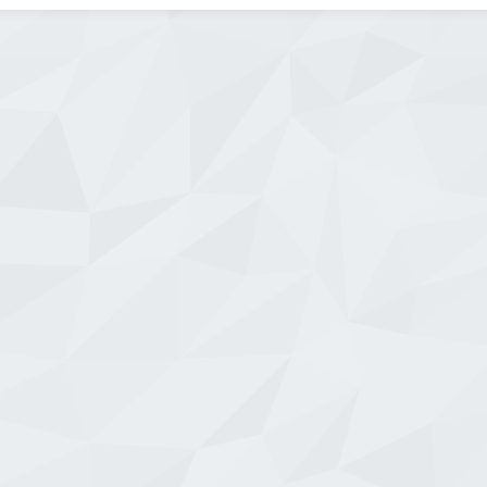
kolayca ulaşabilir, ihtiyaçlarınıza en
uygun oto aksesuarlarını bulabilirsiniz.
Mahalledeki firmalar, kaliteli […]