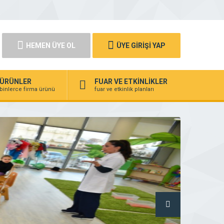
HEMEN ÜYE OL
ÜYE GİRİŞİ YAP
ÜRÜNLER
FUAR VE ETKİNLİKLER
binlerce firma ürünü
fuar ve etkinlik planları