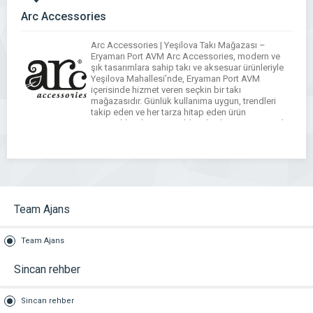
Arc Accessories
Arc Accessories | Yeşilova Takı Mağazası –
Eryaman Port AVM Arc Accessories, modern ve
şık tasarımlara sahip takı ve aksesuar ürünleriyle
Yeşilova Mahallesi’nde, Eryaman Port AVM
içerisinde hizmet veren seçkin bir takı
mağazasıdır. Günlük kullanıma uygun, trendleri
takip eden ve her tarza hitap eden ürün
seçenekleriyle Eryaman’da takı alışverişinin tercih
edilen adresleri arasında yer almaktadır. […]
Team Ajans
Team Ajans
Sincan rehber
Sincan rehber