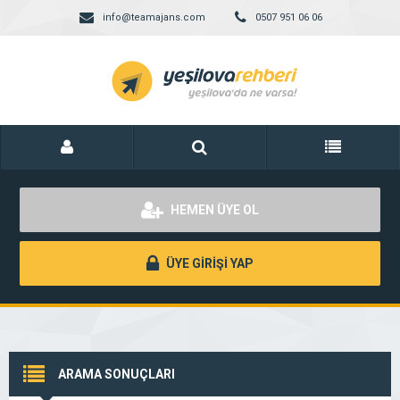
info@teamajans.com
0507 951 06 06
HEMEN ÜYE OL
ÜYE GİRİŞİ YAP
ARAMA SONUÇLARI