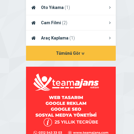
Oto Yıkama
(1)
Cam Filmi
(2)
Araç Kaplama
(1)
Tümünü Gör