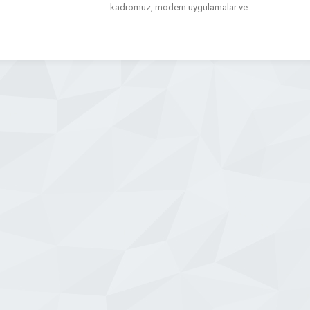
kadromuz, modern uygulamalar ve
güncel teknikler ile sizlere en iyi
hizmeti sunmayı hedeflemektedir.
Salonumuzda cilt bakımı, medikal
estetik uygulamalar, lazer epilasyon,
bölgesel incelme ve güzellik bakımları
hijyen standartlarına uygun şekilde […]