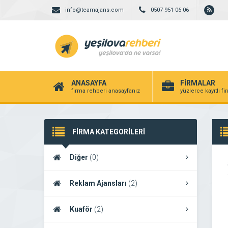
info@teamajans.com
0507 951 06 06
ANASAYFA
FİRMALAR
firma rehberi anasayfanız
yüzlerce kayıtlı f
FİRMA KATEGORİLERİ
Diğer
(0)
Reklam Ajansları
(2)
Kuaför
(2)