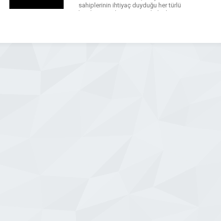
sahiplerinin ihtiyaç duyduğu her türlü
lastik ve jant hizmetini en kaliteli
şekilde sunmayı ilke edindik. Müşteri
memnuniyetini ön planda tutan hizmet
anlayışımızla; lastik satışından
montajına, balans ayarından tamire
kadar […]