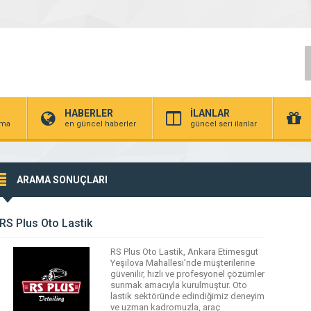
HABERLER
İLANLAR
irma
en güncel haberler
güncel seri ilanlar
ARAMA SONUÇLARI
RS Plus Oto Lastik
RS Plus Oto Lastik, Ankara Etimesgut
Yeşilova Mahallesi’nde müşterilerine
güvenilir, hızlı ve profesyonel çözümler
sunmak amacıyla kurulmuştur. Oto
lastik sektöründe edindiğimiz deneyim
ve uzman kadromuzla, araç