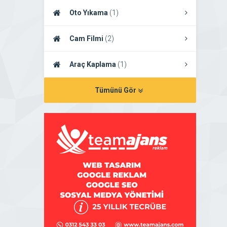
Oto Yıkama
(1)
Cam Filmi
(2)
Araç Kaplama
(1)
Tümünü Gör