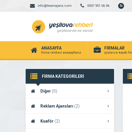
info@teamajans.com
0507 951 06 06
ANASAYFA
FİRMALAR
firma rehberi anasayfanız
yüzlerce kayıtlı f
FİRMA KATEGORİLERİ
Diğer
(0)
Reklam Ajansları
(2)
Kuaför
(2)