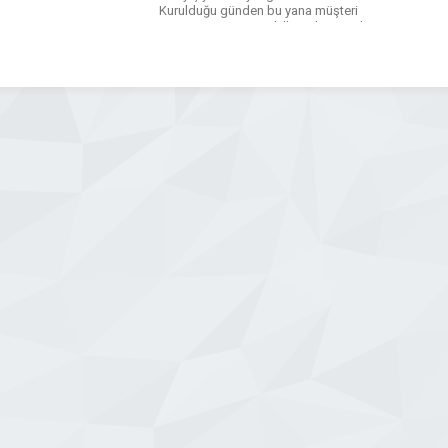
Kurulduğu günden bu yana müşteri
memnuniyetini temel ilke edinmiş olan
firmamız, şehir içi ve şehirler arası
taşımacılık ihtiyaçlarına modern
çözümler sunmaktadır. Deneyimli
sürücü kadromuz, bakımları düzenli
olarak yapılan araç filomuz […]