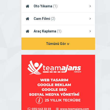
Oto Yıkama
(1)
Cam Filmi
(2)
Araç Kaplama
(1)
Tümünü Gör