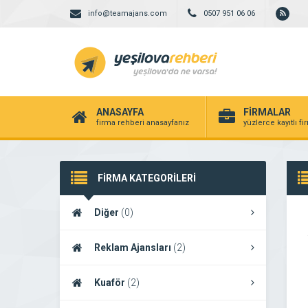
info@teamajans.com
0507 951 06 06
ANASAYFA
FİRMALAR
firma rehberi anasayfanız
yüzlerce kayıtlı f
FİRMA KATEGORİLERİ
Diğer
(0)
Reklam Ajansları
(2)
Kuaför
(2)