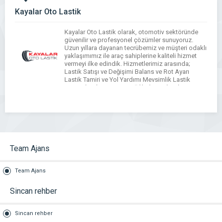
Kayalar Oto Lastik
Kayalar Oto Lastik olarak, otomotiv sektöründe
güvenilir ve profesyonel çözümler sunuyoruz.
Uzun yıllara dayanan tecrübemiz ve müşteri odaklı
yaklaşımımız ile araç sahiplerine kaliteli hizmet
vermeyi ilke edindik. Hizmetlerimiz arasında;
Lastik Satışı ve Değişimi Balans ve Rot Ayarı
Lastik Tamiri ve Yol Yardımı Mevsimlik Lastik
Çözümleri (Yaz/Kış Lastiği)bulunmaktadır.
Modern ekipmanlarımız ve uzman ekibimizle, araç
güvenliğinizi ve […]
Team Ajans
Team Ajans
Sincan rehber
Sincan rehber