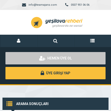
info@teamajans.com
0507 951 06 06
HEMEN ÜYE OL
ÜYE GİRİŞİ YAP
ARAMA SONUÇLARI