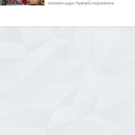
ürünlerini uygun fiyatlarla müşterilerine
sunarak Etimesgut bölgesinde tercih
edilen kasaplar arasında yer
almaktadır. Günlük taze ürünlerle
hizmet veren Dünya Kasap’ta; dana eti,
kuzu […]