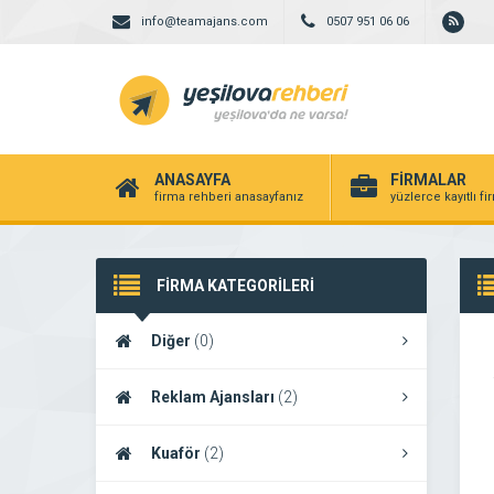
info@teamajans.com
0507 951 06 06
ANASAYFA
FİRMALAR
firma rehberi anasayfanız
yüzlerce kayıtlı f
FİRMA KATEGORİLERİ
Diğer
(0)
Reklam Ajansları
(2)
Kuaför
(2)