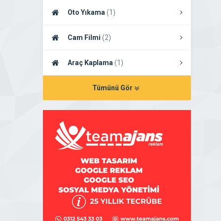
Oto Yıkama
(1)
Cam Filmi
(2)
Araç Kaplama
(1)
Tümünü Gör