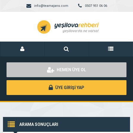
info@teamajans.com
0507 951 06 06
HEMEN ÜYE OL
ÜYE GİRİŞİ YAP
ARAMA SONUÇLARI