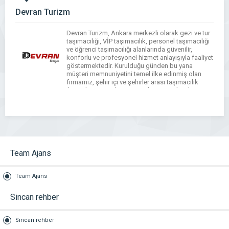
Devran Turizm
Devran Turizm, Ankara merkezli olarak gezi ve tur
taşımacılığı, VİP taşımacılık, personel taşımacılığı
ve öğrenci taşımacılığı alanlarında güvenilir,
konforlu ve profesyonel hizmet anlayışıyla faaliyet
göstermektedir. Kurulduğu günden bu yana
müşteri memnuniyetini temel ilke edinmiş olan
firmamız, şehir içi ve şehirler arası taşımacılık
ihtiyaçlarına modern çözümler sunmaktadır.
Deneyimli sürücü kadromuz, bakımları düzenli
olarak yapılan araç filomuz […]
Team Ajans
Team Ajans
Sincan rehber
Sincan rehber