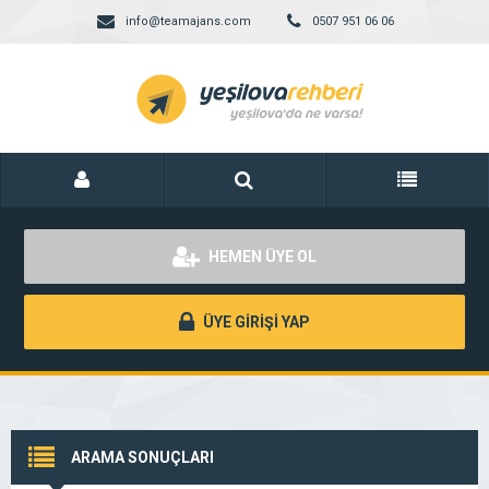
info@teamajans.com
0507 951 06 06
HEMEN ÜYE OL
ÜYE GİRİŞİ YAP
ARAMA SONUÇLARI