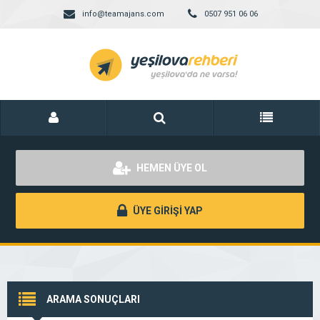
info@teamajans.com
0507 951 06 06
HEMEN ÜYE OL
ÜYE GİRİŞİ YAP
ARAMA SONUÇLARI