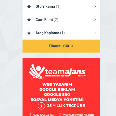
Oto Yıkama
(1)
Cam Filmi
(2)
Araç Kaplama
(1)
Tümünü Gör