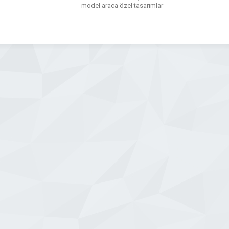
model araca özel tasarımlar
geliştiriyoruz. Hizmetlerimiz arasında;
Bodykit Uygulamaları Spoiler, Difüzör
ve Aerodinamik Eklentiler Ön/Arka
Tampon ve Yan Etek Çözümleri Kişiye
Özel Tasarım ve Montajyer almaktadır.
Amacımız, araç sahiplerine yalnızca
görsel […]