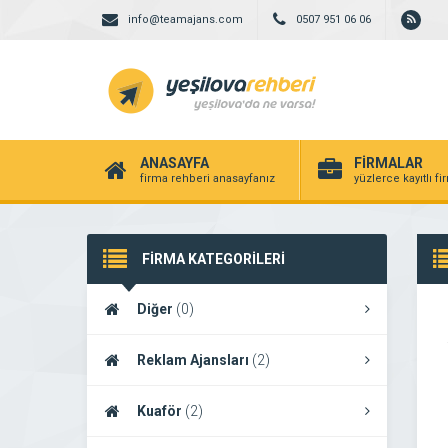
info@teamajans.com
0507 951 06 06
ANASAYFA
FİRMALAR
firma rehberi anasayfanız
yüzlerce kayıtlı f
FİRMA KATEGORİLERİ
Diğer
(0)
Reklam Ajansları
(2)
Kuaför
(2)