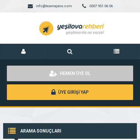
info@teamajans.com
0507 951 06 06
HEMEN ÜYE OL
ÜYE GİRİŞİ YAP
ARAMA SONUÇLARI