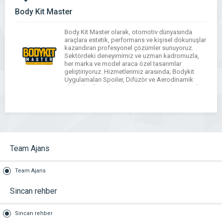
Body Kit Master
Body Kit Master olarak, otomotiv dünyasında
araçlara estetik, performans ve kişisel dokunuşlar
kazandıran profesyonel çözümler sunuyoruz.
Sektördeki deneyimimiz ve uzman kadromuzla,
her marka ve model araca özel tasarımlar
geliştiriyoruz. Hizmetlerimiz arasında; Bodykit
Uygulamaları Spoiler, Difüzör ve Aerodinamik
Eklentiler Ön/Arka Tampon ve Yan Etek Çözümleri
Kişiye Özel Tasarım ve Montajyer almaktadır.
Amacımız, araç sahiplerine yalnızca görsel […]
Team Ajans
Team Ajans
Sincan rehber
Sincan rehber