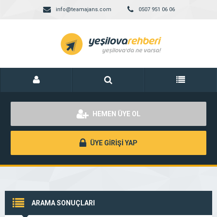
info@teamajans.com
0507 951 06 06
HEMEN ÜYE OL
ÜYE GİRİŞİ YAP
ARAMA SONUÇLARI